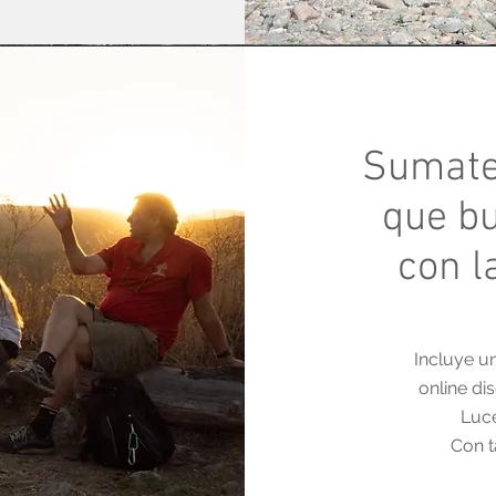
Sumate 
que b
con l
Incluye u
online di
Luce
Con t