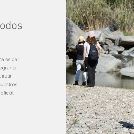
todos
a es dar
egrar la
 aula.
nuestros
ficial,