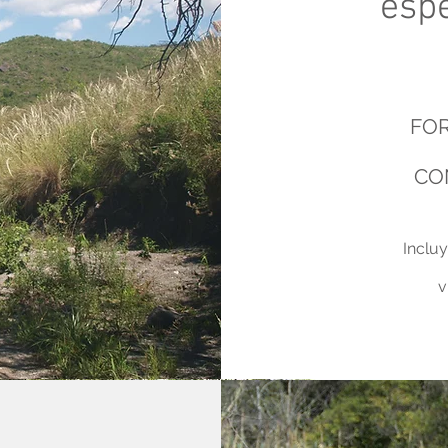
esp
FO
CO
Inclu
v