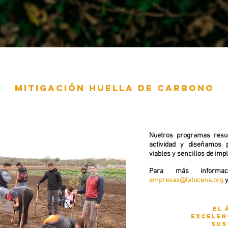
MITIGACIÓN HUELLA DE CARBONO
Nuetros programas resu
actividad y diseñamos 
viables y sencillos de im
Para más informac
empresas@lalucena.org
El 
excelen
sus