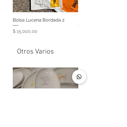
Bolsa Lucena Bordada 2
Bolsa Lucena Naranja
Precio
Precio
$ 15.000,00
$ 15.000,00
Otros Varios