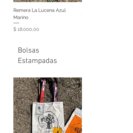
Remera La Lucena Azul
Remera La Lucena Gris
Marino
Precio
$ 18.000,00
Precio
$ 18.000,00
Bolsas
Estampadas